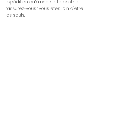
expédition qu'à une carte postale, 
rassurez-vous : vous êtes loin d'être 
les seuls.
En résumé
Les vacances peuvent être une 
période très agréable pour les 
enfants ayant un trouble du 
neurodéveloppement... à condition de 
leur laisser quelques repères.
Conserver une routine souple, 
anticiper les changements et 
respecter leurs besoins de 
récupération permet souvent d'éviter 
de nombreuses difficultés.
Et souvenez-vous : un enfant qui a du 
mal à s'adapter n'est pas un enfant 
qui manque de bonne volonté. Son 
cerveau traite simplement les 
changements différemment.