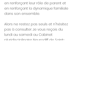
en renforçant leur rôle de parent et 
en renforçant la dynamique familiale 
dans son ensemble.
Alors ne restez pas seuls et n'hésitez 
pas à consulter. Je vous reçois du 
lundi au samedi au Cabinet 
pluridisciplinaire Neurodiff de Saint-
Chamond.
Coaching Familial
Sophrologie
Voir tout
Posts récents