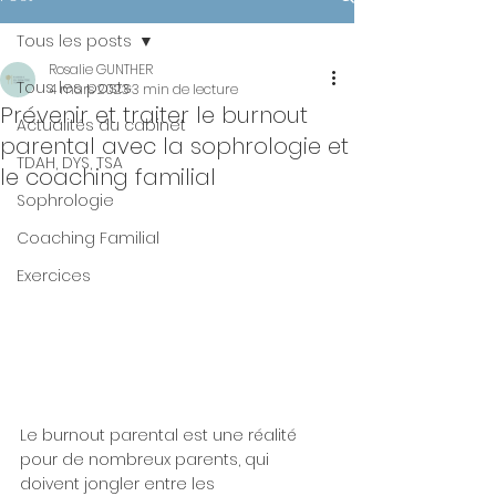
Tous les posts
Rosalie GUNTHER
Tous les posts
4 mars 2023
3 min de lecture
Prévenir et traiter le burnout
Actualités du cabinet
parental avec la sophrologie et
TDAH, DYS, TSA
le coaching familial
Sophrologie
Coaching Familial
Exercices
Le burnout parental est une réalité 
pour de nombreux parents, qui 
doivent jongler entre les 