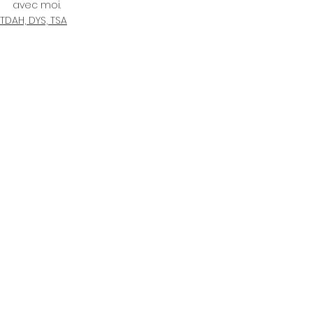
avec moi.
TDAH, DYS, TSA
Coaching Familial
Voir tout
Posts récents