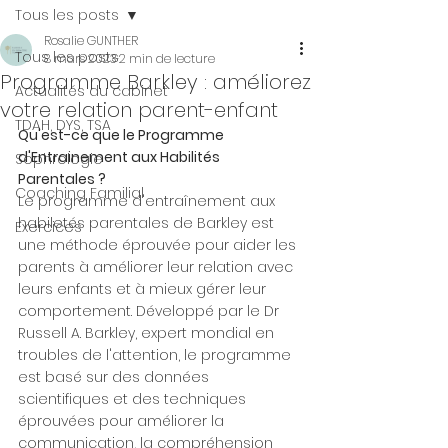
Tous les posts
Rosalie GUNTHER
Tous les posts
8 mars 2023
2 min de lecture
Programme Barkley : améliorez
Actualités du cabinet
votre relation parent-enfant
TDAH, DYS, TSA
Qu'est-ce que le Programme 
d'Entrainement aux Habilités 
Sophrologie
Parentales ?
Coaching Familial
Le programme d'entraînement aux 
habiletés parentales de Barkley est 
Exercices
une méthode éprouvée pour aider les 
parents à améliorer leur relation avec 
leurs enfants et à mieux gérer leur 
comportement. Développé par le Dr 
Russell A. Barkley, expert mondial en 
troubles de l'attention, le programme 
est basé sur des données 
scientifiques et des techniques 
éprouvées pour améliorer la 
communication, la compréhension 