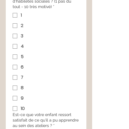
d'habiletés sociales ? (1 pas du
tout - 10 très motivé)
*
1
2
3
4
5
6
7
8
9
10
Est-ce que votre enfant ressort
satisfait de ce qu'il a pu apprendre
au sein des ateliers ?
*