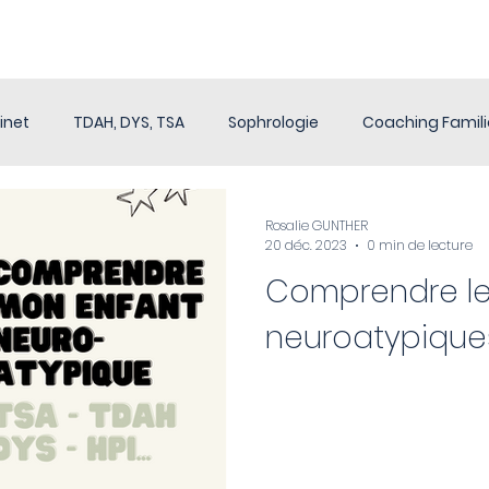
inet
TDAH, DYS, TSA
Sophrologie
Coaching Famili
Rosalie GUNTHER
20 déc. 2023
0 min de lecture
Comprendre le
neuroatypiques