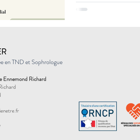
ER
sée en TND et Sophrologue
ire Ennemond Richard
Richard
d
enetre.fr
é