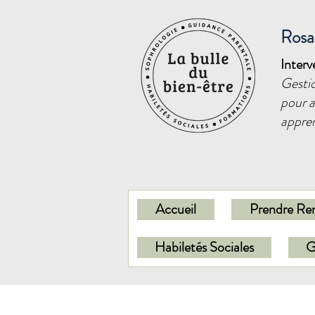
Ros
Inter
Gestio
pour a
appren
Accueil
Prendre Re
Habiletés Sociales
G