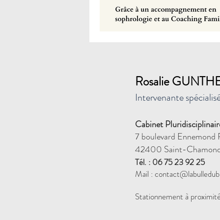
Rosalie GUNTH
Intervenante spéciali
Cabinet Pluridisciplina
7 boulevard Ennemond 
42400 Saint-Chamon
Tél. : 06 75 23 92 25
Mail :
contact@labulledubi
Stationnement à proximit