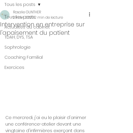
Tous les posts
Rosalie GUNTHER
Tous les posts
29 avr. 2023
2 min de lecture
Intervention en entreprise sur
Actualités du cabinet
l'apaisement du patient
TDAH, DYS, TSA
Sophrologie
Coaching Familial
Exercices
Ce mercredi, j'ai eu le plaisir d'animer 
une conférence-atelier devant une 
vingtaine d'infirmières exerçant dans 