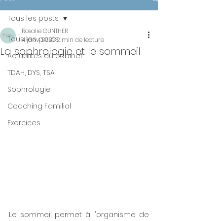
Tous les posts
Rosalie GUNTHER
Tous les posts
4 janv. 2022
2 min de lecture
La sophrologie et le sommeil
Actualités du cabinet
TDAH, DYS, TSA
Sophrologie
Coaching Familial
Exercices
Le sommeil permet à l'organisme de 